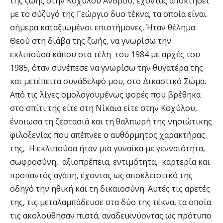
της ζωής στην Κοχύλου Άνδρου, έχοντας αποκτήσει
με το σύζυγό της Γεώργιο δυο τέκνα, τα οποία είναι
σήμερα καταξιωμένοι επιστήμονες. Ήταν θέλημα
Θεού στη διάβα της ζωής, να γνωρίσω την
εκλιπούσα κάπου στα τέλη του 1984 με αρχές του
1985, όταν συνέπεσε να γνωρίσω την θυγατέρα της
και μετέπειτα συνάδελφό μου, στο Δικαστικό Σώμα.
Από τις λίγες ομολογουμένως φορές που βρέθηκα
στο σπίτι της είτε στη Νίκαια είτε στην Κοχύλου,
ένοιωσα τη ζεστασιά και τη θαλπωρή της νησιώτικης
φιλοξενίας που απέπνεε ο αυθόρμητος χαρακτήρας
της, Η εκλιπούσα ήταν μια γυναίκα με γενναιότητα,
σωφροσύνη, αξιοπρέπεια, εντιμότητα, καρτερία και
προπαντός αγάπη, έχοντας ως αποκλειστικό της
οδηγό την ηθική και τη δικαιοσύνη. Αυτές τις αρετές
της, τις μεταλαμπάδευσε στα δύο της τέκνα, τα οποία
τις ακολούθησαν πιστά, αναδεικνύοντας ως πρότυπο