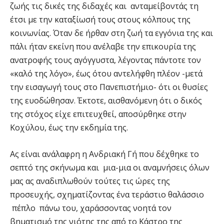
ζωής τις δικές της διδαχές και ανταμείβοντάς τη
έτσι με την καταξίωσή τους στους κόλπους της
κοινωνίας. Όταν δε ήρθαν στη ζωή τα εγγόνια της και
πάλι ήταν εκείνη που ανέλαβε την επικουρία της
ανατροφής τους αγόγγυστα, λέγοντας πάντοτε τον
«καλό της λόγο», έως ότου αντελήφθη πλέον -μετά
την εισαγωγή τους στο Πανεπιστήμιο- ότι οι θυσίες
της ευοδώθησαν. Έκτοτε, αισθανόμενη ότι ο δικός
της στόχος είχε επιτευχθεί, αποσύρθηκε στην
Κοχύλου, έως την εκδημία της.
Ας είναι ανάλαφρη η Ανδριακή Γή που δέχθηκε το
σεπτό της σκήνωμα και μια-μια οι αναμνήσεις όλων
μας ας αναδιπλωθούν τούτες τις ώρες της
προσευχής, σχηματίζοντας ένα τεράστιο θαλάσσιο
πέπλο πάνω του, χαράσσοντας νοητά τον
βηματισμό της νιότης της από το Κάστρο της