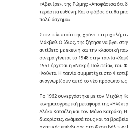
«Αβενίρε», της Ρώμης: «Αποφάσισα ότι δ
τεράστια ευθύνη. Και ο φόβος ότι θα μπ
πολύ άσχημα».
Στον τελευταίο της χρόνο στη σχολή, ο 
Μάκβεθ. Ο ίδιος, της ζήτησε να βγει στ
αντίθετο με εκείνη και την κλασσική παι
σινεμά γίνεται το 1948 στην ταινία «Χα
1951 έρχεται η «Νεκρή Πολιτεία», του 
Φούντα. Η ταινία συμμετέχει στο Φεστι
αναγνωρίζουν αυτό το νέο πρόσωπο ως 
Το 1962 συνεργάστηκε με τον Μιχάλη Κ
κινηματογραφική μεταφορά της «Ηλέκτρα
Αλέκα Κατσέλη και τον Μάνο Κατράκη. Η 
διακρίσεις, ανάμεσά τους και τα βραβε
ηχητικής επένδυσης στο Φεστιβάλ των Κ