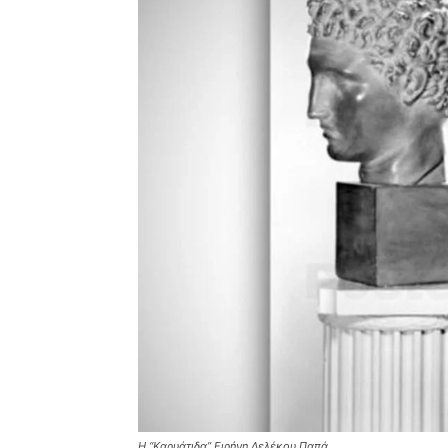
Η “Καρυάτιδα” Ειρήνη Λελέκου Παπά