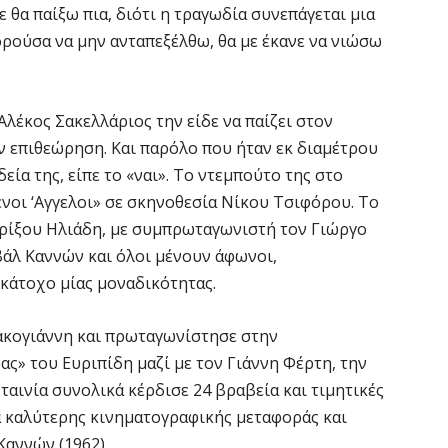
ε θα παίξω πια, διότι η τραγωδία συνεπάγεται μια
ορούσα να μην ανταπεξέλθω, θα με έκανε να νιώσω
Αλέκος Σακελλάριος την είδε να παίζει στον
ην επιθεώρηση. Και παρόλο που ήταν εκ διαμέτρου
δεία της, είπε το «ναι». Το ντεμπούτο της στο
μένοι ‘Αγγελοι» σε σκηνοθεσία Νίκου Τσιφόρου. Το
Φρίξου Ηλιάδη, με συμπρωταγωνιστή τον Γιώργο
βάλ Καννών και όλοι μένουν άφωνοι,
κάτοχο μίας μοναδικότητας.
ακογιάννη και πρωταγωνίστησε στην
ς» του Ευριπίδη μαζί με τον Γιάννη Φέρτη, την
ταινία συνολικά κέρδισε 24 βραβεία και τιμητικές
ία καλύτερης κινηματογραφικής μεταφοράς και
αννών (1962).