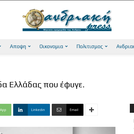
Αποψη
Οικονομια
Πολιτισμος
Ανδρια
AndriakiPress
δα Ελλάδας που έφυγε.
sApp
Linkedin
Email