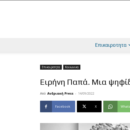
Επικαιροτητα
Επικαιροτητα
Κοινωνικα
Ειρήνη Παπά. Μια ψηφί
Από
Ανδριακή Press
-
14/09/2022
Facebook
X
What