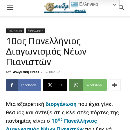
Ελληνικά
Πολιτισμος
Εκδηλωσεις
10ος Πανελλήνιος
Διαγωνισμός Νέων
Πιανιστών
Από
Ανδριακή Press
-
07/10/2022
Facebook
X
WhatsApp
Μια εξαιρετική
διοργάνωση
που έχει γίνει
θεσμός και άντεξε στις κλειστές πόρτες της
ος
πανδημίας είναι ο
10
Πανελλήνιος
Διαγωνισμός Νέων Πιανιστών
που ξεκινά