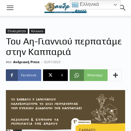
Ελληνικά
Επικαιροτητα
Κοινωνια
Του Αη-Γιαννιού περπατάμε
στην Καππαριά
Από
Ανδριακή Press
-
02/01/2023
Facebook
X
WhatsApp