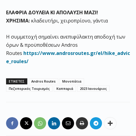
ΕΛΑΦΡΙΑ ΔΟΥΛΕΙΑ ΚΙ ΑΠΟΛΑΥΣΗ ΜΑΖΙ!
ΧΡΗΣΙΜΑ:
κλαδευτήρι, χειροπρίονο, γάντια
Η συμμετοχή σημαίνει ανεπιφύλακτη αποδοχή των
όρων & προϋποθέσεων Andros
Routes
https
://
www
.
androsroutes
.
gr
/
el
/
hike
_
advic
e
_
roules
/
ΕΤΙΚΕΤΕΣ
Andros Routes
Μονοπάτια
Πεζοπορικός Τουρισμός
Καππαριά
2023 Ιανουάριος