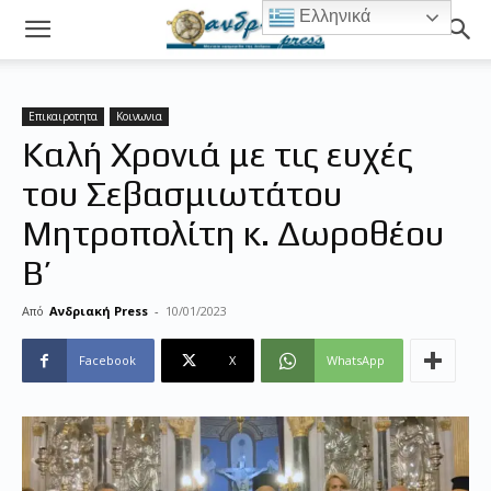
Ελληνικά
Επικαιροτητα
Κοινωνια
Καλή Χρονιά με τις ευχές
του Σεβασμιωτάτου
Μητροπολίτη κ. Δωροθέου
Β’
Από
Ανδριακή Press
-
10/01/2023
Facebook
X
WhatsApp