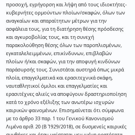
προσοχή, εγρήγορση και λήψη από τους ιδιοκτήτες-
κυβερνήτες ορμούντων πλοίων/σκαφών, όλων των
αναγκαίων και απαραίτητων μέτρων για την
ασφάλεια τους, για τη διατήρηση θέσης πρόσδεσης
και αγκυροβολίας τους, και τη συνεχή
παρακολούθηση θέσης όλων των παροπλισμένων,
εγκαταλελειμμένων, επικίνδυνων, επιβλαβών
πλοίων ή/και σκαφών, για την αποφυγή κινδύνων
παράσυρσής τους. Συνιστάται αυστηρά όπως μικρά
πλοία, επαγγελματικά και ερασιτεχνικά σκάφη,
ναυταθλητικοί όμιλοι και επαγγελματίες και
ερασιτέχνες αλιείς να αποφύγουν δραστηριοποίηση
κατά το χρόνο εξέλιξης των ανωτέρω ισχυρών
καιρικών φαινομένων. Επισημαίνεται ότι σύμφωνα
με το άρθρο 33 παρ. 1 του Γενικού Κανονισμού
Λιμένα αριθ. 20 (Β΄ 1929/2018), σε δυσμενείς καιρικές
συνθήκες και όταν υφίσταται μειωμένη ορατότητα,