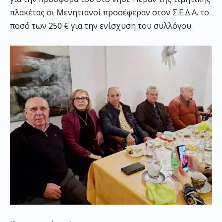
πλακέτας οι Μενητιανοί προσέφεραν στον Σ.Ε.Δ.Α. το
ποσό των 250 € για την ενίσχυση του συλλόγου.