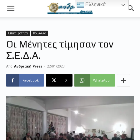
Ελληνικά
Επικαιροτητα
Κοινωνια
Οι Μένητες τίμησαν τον
Σ.Ε.Δ.Α.
Από
Ανδριακή Press
-
22/01/2023
Facebook
X
WhatsApp