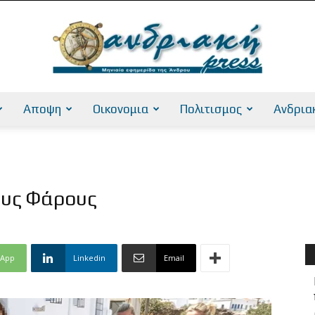
Αποψη
Οικονομια
Πολιτισμος
Ανδρια
AndriakiPress
ους Φάρους
sApp
Linkedin
Email