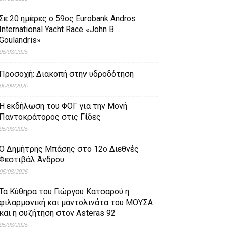
Σε 20 ημέρες ο 59ος Eurobank Andros
International Yacht Race «John B.
Goulandris»
06/08/2026
Προσοχή: Διακοπή στην υδροδότηση
06/08/2026
Η εκδήλωση του ΦΟΓ για την Μονή
Παντοκράτορος στις Γίδες
06/08/2026
Ο Δημήτρης Μπάσης στο 12ο Διεθνές
Φεστιβάλ Άνδρου
05/08/2026
Τα Κύθηρα του Γιώργου Κατσαρού η
φιλαρμονική και μαντολινάτα του ΜΟΥΣΑ
και η συζήτηση στον Asteras 92
05/08/2026