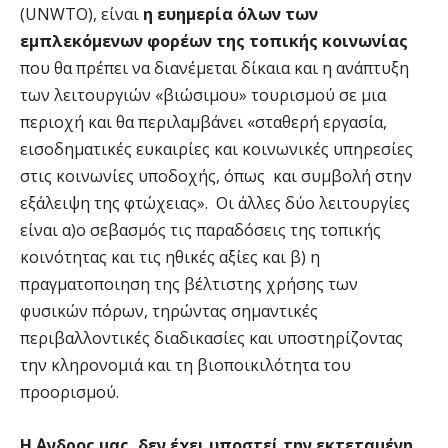
(UNWTO), είναι
η ευηµερία όλων των
εµπλεκόµενων φορέων της τοπικής κοινωνίας
που θα πρέπει να διανέµεται δίκαια και η ανάπτυξη
των λειτουργιών «βιώσιµου» τουρισµού σε µια
περιοχή και θα περιλαµβάνει «σταθερή εργασία,
εισοδηµατικές ευκαιρίες και κοινωνικές υπηρεσίες
στις κοινωνίες υποδοχής, όπως και συµβολή στην
εξάλειψη της φτώχειας». Οι άλλες δύο λειτουργίες
είναι α)ο σεβασμός τις παραδόσεις της τοπικής
κοινότητας και τις ηθικές αξίες και β) η
πραγματοποιηση της βέλτιστης χρήσης των
φυσικών πόρων, τηρώντας σημαντικές
περιβαλλοντικές διαδικασίες και υποστηρίζοντας
την κληρονοµιά και τη βιοποικιλότητα του
προορισμού.
Η ΄Ανδρος μας
, δεν έχει υποστεί την εκτεταμένη