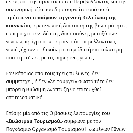
εκτός από την προστασία του Περιβάλλοντος και την
οικονομική αξία που δημιουργείται από αυτά
πρέπει να προάγουν τη γενική βελτίωση της
κοινωνίας
. η κοινωνική διάσταση της βιωσιµότητας
εμπεριέχει την ιδέα της δικαιοσύνης µεταξύ των
γενεών, πράγµα που σηµαίνει ότι οι µελλοντικές
γενιές έχουν το δικαίωµα στην ίδια ή και καλύτερη
ποιότητα ζωής µε τις σηµερινές γενιές.
Εάν κάποιος από τους τρεις πυλώνες δεν
συμμετέχει, ή δεν «λειτουργεί» σωστά τότε δεν
µπορείη Βιώσιμη Ανάπτυξη να επιτευχθεί
αποτελεσµατικά.
Επίσης μία από τις 3 βασικές λειτουργίες του
«Βιώσιµου Τουρισµού»
σύµφωνα µε τον
Παγκόσµιο Οργανισµό Τουρισµού Ηνωµένων Εθνών