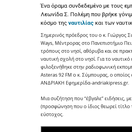
Ένα όραμα συνδεδεμένο με τους εμ
Λεωνίδα Σ. Πολέμη που βρήκε γόνι
κόσμο της
ναυτιλίας
και των ναυτικ
Σημερινός πρόεδρος του ο κ. Γιώργος Σύ
Ways, Μέντρορας στο Πανεπιστήμιο Πειρ
τρόπους στο νησί, αθόρυβα και σε πρακτ
ναυτική σχολή στο νησί. Για το ναυτικό 
φιλοξενήθηκε στην ραδιοφωνική εκπομπ
Asteras 92 FM ο κ. Σύμπουρας, ο οποίο
ΑΝΔΡΙΑΚΗ Εφημερίδα-andriakipress.gr.
Μια συζήτηση που “έβγαλε” ειδήσεις, μ
(προσφώνηση που ο ίδιος θεωρεί τίτλο τ
εύστοχος.