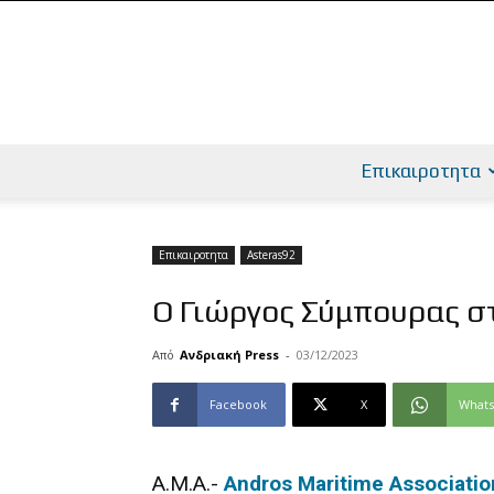
Επικαιροτητα
Επικαιροτητα
Asteras92
Ο Γιώργος Σύμπουρας στ
Από
Ανδριακή Press
-
03/12/2023
Facebook
X
What
A.M.A.-
Andros Maritime Associatio