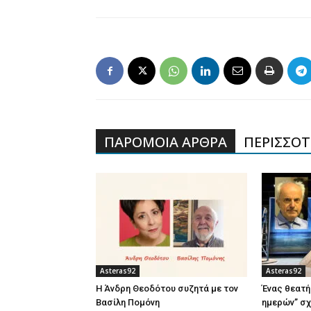
ΠΑΡΟΜΟΙΑ ΑΡΘΡΑ
ΠΕΡΙΣΣΟΤΕ
Asteras92
Asteras92
Η Άνδρη Θεοδότου συζητά με τον
Ένας θεατή
Βασίλη Πομόνη
ημερών” σχ