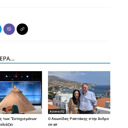
ΡΑ....
Asteras92
ς των “Ευτυχισμένων
Ο Λεωνίδας Ραπτάκης στην Άνδρο
ολιάζει
on air