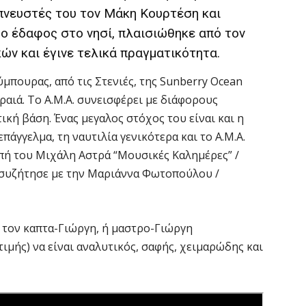
πνευστές του τον Μάκη Κουρτέση και
μο έδαφος στο νησί, πλαισιώθηκε από τον
ών και έγινε τελικά πραγματικότητα.
μπουρας, από τις Στενιές, της Sunberry Ocean
αιά. To A.M.A. συνεισφέρει με διάφορους
ική βάση. Ένας μεγαλος στόχος του είναι και η
επάγγελμα, τη ναυτιλία γενικότερα και το Α.Μ.Α.
ή του Μιχάλη Αστρά “Μουσικές Καλημέρες” /
ς συζήτησε με την Μαριάννα Φωτοπούλου /
ε τον καπτα-Γιώργη, ή μαστρο-Γιώργη
ιμής) να είναι αναλυτικός, σαφής, χειμαρώδης και