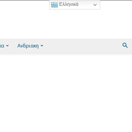
Ελληνικά
κα
Ανδριακη