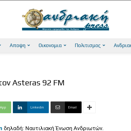
Αποψη
Οικονομια
Πολιτισμος
Ανδρια
AndriakiPress
ον Asteras 92 FM
sApp
Linkedin
Email
n
δηλαδή: Ναυτιλιακή Ένωση Ανδριωτών.