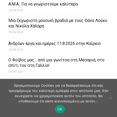
Α.Μ.Α.: Για να γνωριστούμε καλύτερα
09/08/2026
Μια ξεχωριστή μουσική βραδιά με τους Θάνο Λούκο
και Νικόλα Χάλαρη
09/08/2026
Ανδρίων έργα και ημέρες 11.8.2026 στην Καΐρειο
09/08/2026
Ο Φοίβος μας… από μια γωνίτσα στη Μεσαριά, στο
σπίτι του στη Γαλλία!
08/08/2026
Χρησιμοποιούμε Cookies για να διασφαλίσουμε ότι σας
προσφέρουμε την καλύτερη εμπειρία στον ιστότοπο μας. Εάν
συνεχίσετε να χρησιμοποιείτε αυτόν τον ιστότοπο, θα
υποθέσουμε ότι είστε ικανοποιημένοι με αυτόν...
OK
© Andriaki Press 2025