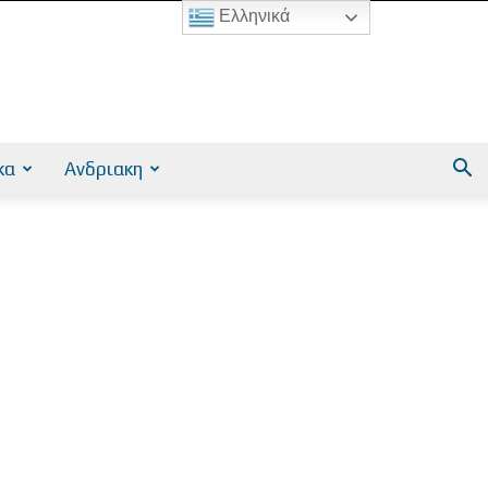
Ελληνικά
κα
Ανδριακη