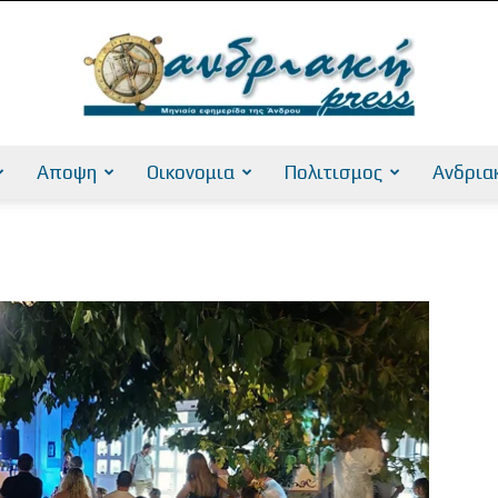
Αποψη
Οικονομια
Πολιτισμος
Ανδρια
AndriakiPress