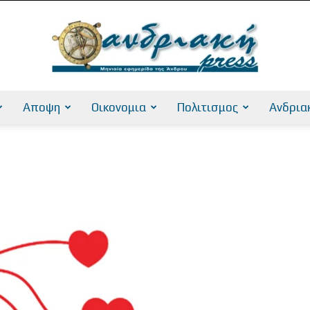
Αποψη
Οικονομια
Πολιτισμος
Ανδρια
AndriakiPress