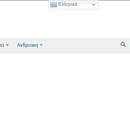
Ελληνικά
κα
Ανδριακη