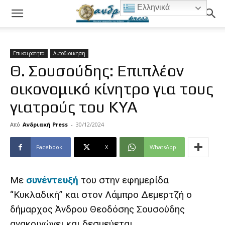
Ελληνικά
Επικαιροτητα
Αυτοδιοικηση
Θ. Σουσούδης: Επιπλέον
οικονομικό κίνητρο για τους
γιατρούς του ΚΥΑ
Από
Ανδριακή Press
-
30/12/2024
Facebook
X
WhatsApp
Με
συνέντευξή
του στην εφημερίδα
“Κυκλαδική” και στον Λάμπρο Δεμερτζή ο
δήμαρχος Άνδρου Θεοδόσης Σουσούδης
ανακοινώνει και δεσμεύεται.