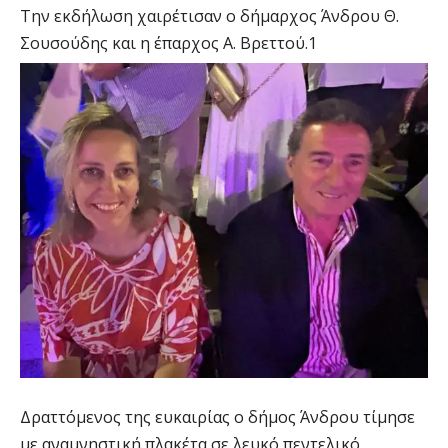
Την εκδήλωση χαιρέτισαν ο δήμαρχος Άνδρου Θ.
Σουσούδης και η έπαρχος Α. Βρεττού.1
Δραττόμενος της ευκαιρίας ο δήμος Άνδρου τίμησε
με αναμνηστική πλακέτα σε λευκό πεντελικό