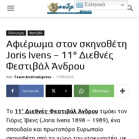
Ελληνικά
Πολιτισμος
Φεστιβάλ
Αφιέρωμα στον σκηνοθέτη
Joris Ivens – 11° Διεθνές
Φεστιβάλ Άνδρου
Από
Team Andriakipress
-
17/08/2025
Facebook
X
WhatsApp
Το
11° Διεθνές Φεστιβάλ Άνδρου
τιμάει τον
Γιόρις Ίβενς (Joris Ivens 1898 – 1989), ένα
σπουδαίο και πρωτοπόρο Ευρωπαίο
σκηνοθέτη από το χώρο του ντοκιμαντέρ, με