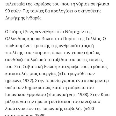
τελευταία της καριέρας του, που τη γύρισε σε ηλικία
90 ετών. Τις ταινίες θα προλογίσει ο σκηνοθέτης
Δημήτρης Ινδαρές.
Ο Γιόρις ίβενς γεννήθηκε στο Νάιμεχεν της
Ολλανδίας και απεβίωσε στο Παρίσι της Γαλλίας. Ο
«παθιασμένος εραστής της ανθρωπότητας» ή
«πολίτης του κόσμου», όπως τον χαρακτήριζαν,
συνδύαζε πολλά από τα ταξίδια του με τις ταινίες
του. Στη Σοβιετική Ένωση κατέγραψε τους τρόπους
καταστολής μιας απεργίας («Το τραγούδι των
ηρώων»,1932). Στην Ισπανία γύρισε ένα ντοκιμαντέρ
υπέρ των δημοκρατών, κατά τη διάρκεια του
Ισπανικού Εμφυλίου («Ισπανική γη», 1938). Στην Κίνα
μίλησε για την ηρωική αντίσταση του κινέζικου
λαού εναντίον της Ιαπωνικής εισβολής («400
εκατομμύρια», 1939).