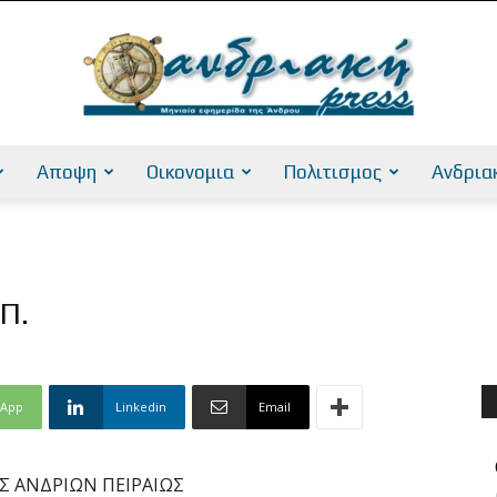
Αποψη
Οικονομια
Πολιτισμος
Ανδρια
AndriakiPress
.Π.
sApp
Linkedin
Email
 ΑΝΔΡΙΩΝ ΠΕΙΡΑΙΩΣ