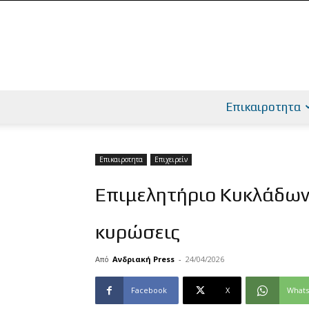
Επικαιροτητα
Επικαιροτητα
Επιχειρείν
Επιμελητήριο Κυκλάδων
κυρώσεις
Από
Ανδριακή Press
-
24/04/2026
Facebook
X
What