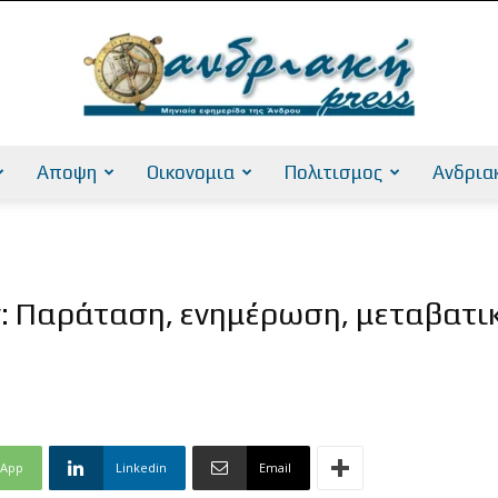
Αποψη
Οικονομια
Πολιτισμος
Ανδρια
AndriakiPress
: Παράταση, ενημέρωση, μεταβατικ
sApp
Linkedin
Email