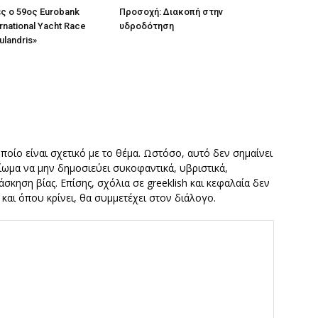
ες ο 59ος Eurobank
Προσοχή: Διακοπή στην
rnational Yacht Race
υδροδότηση
ulandris»
οποίο είναι σχετικό με το θέμα. Ωστόσο, αυτό δεν σημαίνει
καίωμα να μην δημοσιεύει συκοφαντικά, υβριστικά,
σκηση βίας. Επίσης, σχόλια σε greeklish και κεφαλαία δεν
ν και όπου κρίνει, θα συμμετέχει στον διάλογο.