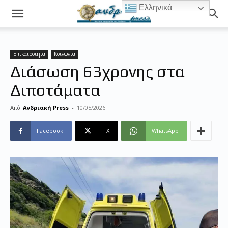
Ελληνικά
Επικαιροτητα
Κοινωνια
Διάσωση 63χρονης στα
Διποτάματα
Από
Ανδριακή Press
-
10/05/2026
Facebook
X
WhatsApp