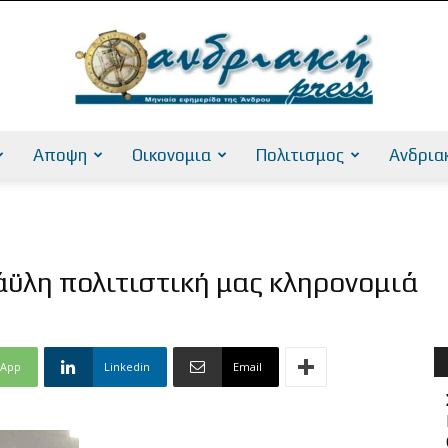
Αποψη
Οικονομια
Πολιτισμος
Ανδρια
AndriakiPress
 άϋλη πολιτιστική μας κληρονομιά
sApp
Linkedin
Email