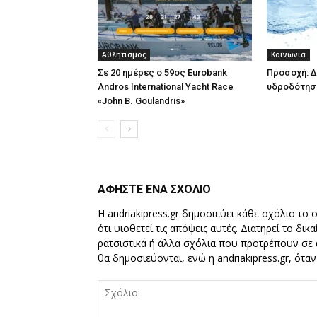
Αθλητισμος
Κοινωνια
Σε 20 ημέρες ο 59ος Eurobank
Προσοχή: Δ
Andros International Yacht Race
υδροδότησ
«John B. Goulandris»
ΑΦΗΣΤΕ ΕΝΑ ΣΧΟΛΙΟ
Η andriakipress.gr δημοσιεύει κάθε σχόλιο το 
ότι υιοθετεί τις απόψεις αυτές. Διατηρεί το δι
ρατσιστικά ή άλλα σχόλια που προτρέπουν σε ά
θα δημοσιεύονται, ενώ η andriakipress.gr, ότα