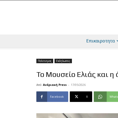
Επικαιροτητα
Πολιτισμος
Εκδηλωσεις
Το Μουσείο Ελιάς και η
Από
Ανδριακή Press
-
17/05/2026
Facebook
X
What