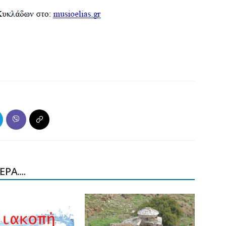
ΡΑ....