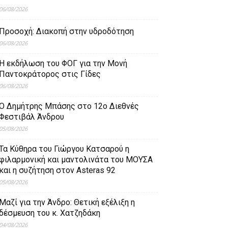
06/08/2026
Προσοχή: Διακοπή στην υδροδότηση
06/08/2026
Η εκδήλωση του ΦΟΓ για την Μονή
Παντοκράτορος στις Γίδες
06/08/2026
Ο Δημήτρης Μπάσης στο 12ο Διεθνές
Φεστιβάλ Άνδρου
05/08/2026
Τα Κύθηρα του Γιώργου Κατσαρού η
φιλαρμονική και μαντολινάτα του ΜΟΥΣΑ
και η συζήτηση στον Asteras 92
05/08/2026
Μαζί για την Άνδρο: Θετική εξέλιξη η
δέσμευση του κ. Χατζηδάκη
04/08/2026