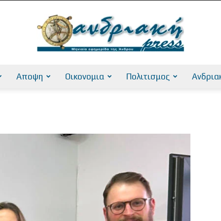
Αποψη
Οικονομια
Πολιτισμος
Ανδρια
AndriakiPress