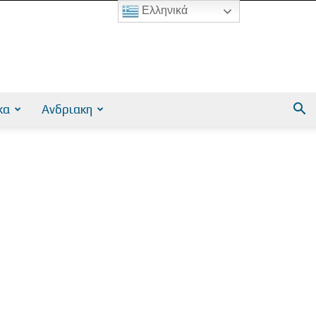
Ελληνικά
κα
Ανδριακη