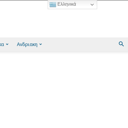
Ελληνικά
κα
Ανδριακη