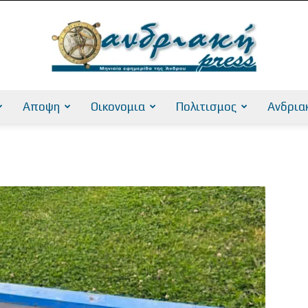
Αποψη
Οικονομια
Πολιτισμος
Ανδρια
AndriakiPress