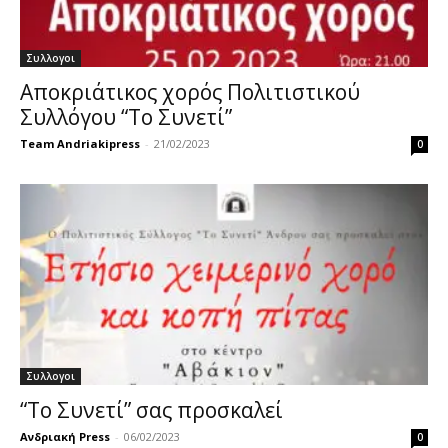
Συλλογοι
Αποκριάτικος χορός Πολιτιστικού
Συλλόγου “Το Συνετί”
Team Andriakipress
-
21/02/2023
0
Συλλογοι
“Το Συνετί” σας προσκαλεί
Ανδριακή Press
-
06/02/2023
0