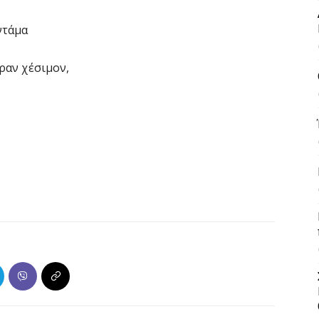
ντάμα
ραν χέσιμον,