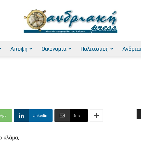
Αποψη
Οικονομια
Πολιτισμος
Ανδρια
AndriakiPress
sApp
Linkedin
Email
ο κλάμα,