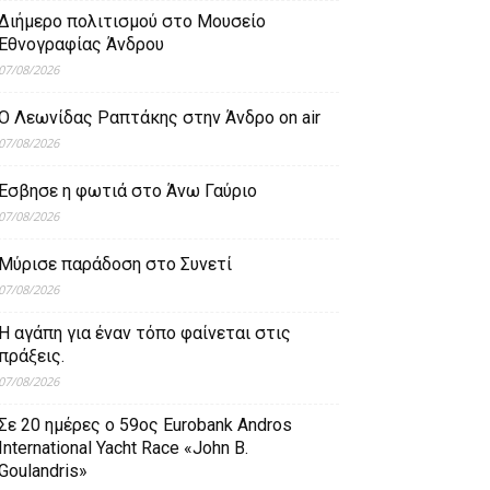
Διήμερο πολιτισμού στο Μουσείο
Εθνογραφίας Άνδρου
07/08/2026
Ο Λεωνίδας Ραπτάκης στην Άνδρο on air
07/08/2026
Έσβησε η φωτιά στο Άνω Γαύριο
07/08/2026
Μύρισε παράδοση στο Συνετί
07/08/2026
Η αγάπη για έναν τόπο φαίνεται στις
πράξεις.
07/08/2026
Σε 20 ημέρες ο 59ος Eurobank Andros
International Yacht Race «John B.
Goulandris»