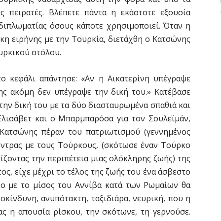
 πειρατές. Βλέπετε πάντα η εκάστοτε εξουσία
 διπλωματίας όσους κάποτε χρησιμοποιεί. Όταν η
κη ειρήνης με την Τουρκία, διετάχθη ο Κατσώνης
ουρκικού στόλου.
ο κεφάλι απάντησε: «Αν η Αικατερίνη υπέγραψε
ς ακόμη δεν υπέγραψε την δική του.» Κατέβασε
την δική του με τα δύο διασταυρωμένα σπαθιά και
 Ελισάβετ και ο Μπαρμπαρόσα για τον Σουλεϊμάν,
 Κατσώνης πέραν του πατριωτισμού (γεννημένος
όντρας με τους Τούρκους, (σκότωσε έναν Τούρκο
χίζοντας την περιπέτεια μιας ολόκληρης ζωής) της
ς, είχε μέχρι το τέλος της ζωής του ένα άσβεστο
ο με το μίσος του Αννίβα κατά των Ρωμαίων θα
οκίνδυνη, ανυπότακτη, ταξιδιάρα, νευρική, που η
ας η απουσία ρίσκου, την σκότωνε, τη γερνούσε.