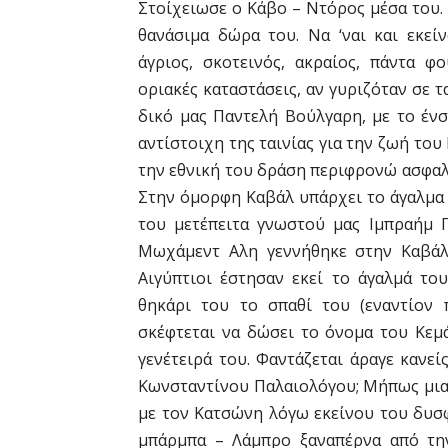
Στοίχειωσε ο Κάβο – Ντόρος μέσα του. 
θανάσιμα δώρα του. Να ‘ναι και εκεί
άγριος, σκοτεινός, ακραίος, πάντα 
οριακές καταστάσεις, αν γυριζόταν σε 
δικό μας Παντελή Βούλγαρη, με το ένσ
αντίστοιχη της ταινίας για την ζωή το
την εθνική του δράση περιφρονώ ασφαλ
Στην όμορφη Καβάλ υπάρχει το άγαλμα
του μετέπειτα γνωστού μας Ιμπραήμ 
Μωχάμεντ Αλη γεννήθηκε στην Καβάλα
Αιγύπτιοι έστησαν εκεί το άγαλμά το
θηκάρι του το σπαθί του (εναντίον
σκέφτεται να δώσει το όνομα του Κεμ
γενέτειρά του. Φαντάζεται άραγε κανε
Κωνσταντίνου Παλαιολόγου; Μήπως μιας
με τον Κατσώνη λόγω εκείνου του δυσφ
μπάρμπα – Λάμπρο ξαναπέρνα από την