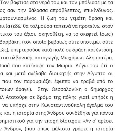
Τον βάφτισε στα νερά του και τον μπόλιασε με τα
νος σαν την θάλασσα απρόβλεπτος, επικίνδυνος,
φουρτουνιασμένος. Η ζωή του γεμάτη δράση και
ταινία (εδώ θα τολμούσα ταπεινά να προτείνω στον
τικτο του άξιου σκηνοθέτη, να το σκεφτεί ίσως;)
υ Βαρβάκη, (τον οποίο βεβαίως ούτε υποτιμώ, ούτε
ώς), υπερτερούσε κατά πολύ σε δράση και ένταση.
 του αλβανικής καταγωγής Μωχάμεντ Αλη πατέρα,
Πασά που κατέκαψε τον Μωριά. Λόγω του ότι ο
 και μετά ανέλαβε διοικητής στην Αίγυπτο οι
υ που τον παρουσιάζει έφιππο να τραβά από το
 ποιων άραγε;). Στην Θεσσαλονίκη ο δήμαρχος
άλ Ατατούρκ σε δρόμο της πόλης γιατί υπήρξε η
ίς να υπήρχε στην Κωνσταντινούπολη άγαλμα του
 και η ιστορία στης Άνδρου συνδέθηκε για πάντα
ημιστικού για την εποχή δίστιχου: «Αν σ’ αρέσει
 Άνδρο», (που όπως μάλιστα γράφει η ιστορία