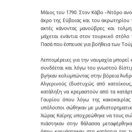
Μάιος του 1790. Στον Κάβο –Ντόρο ανο
άκρο της Εύβοιας και του ακρωτηρίου 
ακτές κάνοντας μανούβρες και τολμ
μάχεται ενάντια στον τουρκικό στόλο 
Πασά που έσπευσε για βοήθεια των Τού
Λεπτομέρειες για την ναυμαχία μπορεί 
συνδέεται και λόγω του γνωστού δίστι
βγήκαν κολυμπώντας στην βόρεια Άνδρο
Αλγερινούς (δυστυχώς από κατοίκους
κατάληξη να κρεμαστούν από τα κατάρτ
Γαυρίου όπου λόγω της κακοκαιρίας 
υπόλοιποι σώθηκαν με μυθιστορηματικέ
Χώρας Καΐρης υποχρεώθηκε να τους συλ
πιάστηκαν στην θάλασσα μεταφέρθηκ
όπου κρεμάστηκαν στα κατάρτια της τ