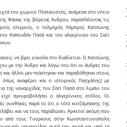
ιχτά του χωριού Πλατανιστός, ανάμεσα στο νότιο
της Φάσας της βόρειας Άνδρου, παραπλέοντας τις
ηρούς ελιγμούς, ο τολμηρός Λάμπρος Κατσώνης
του Καπουδάν Πασά και τον αλγερίνικο του Σαίτ
ρκων.
κανείς να βρει εύκολα στο διαδίκτυο. Ο Κατσώνης
χου με την Άνδρο και λόγω του ότι οι άνδρες του
 και άλλοι μεν πιάστηκαν και παραδόθηκαν στους
, όπως αναφέρει και ο ιστορικός Πασχάλης) με
ια της ναυαρχίδας του Σαίτ Πασά στο λιμάνι του
είχε αγκυροβολήσει ο αλγερίνικος στόλος. Οι
ς συνθήκες παρά το ότι ο τότε κοτζάμπασης της
λάβει και να τους παραδώσει. Αρκετοί ακόμη που
αν από τους Τούρκους στην Κωνσταντινούπολη
ουρκικής ναυαρχίδας αυτή την φορά και υπό τα