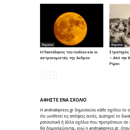
Θεματα
Θεματα
Η Πανσέληνος του Ιουλίου και οι
Στρατηγός
αστρονομιστές της Άνδρου
– Από την 
Ρίμινι
ΑΦΗΣΤΕ ΕΝΑ ΣΧΟΛΙΟ
Η andriakipress.gr δημοσιεύει κάθε σχόλιο το 
ότι υιοθετεί τις απόψεις αυτές. Διατηρεί το δι
ρατσιστικά ή άλλα σχόλια που προτρέπουν σε ά
θα δημοσιεύονται, ενώ η andriakipress.gr, ότα