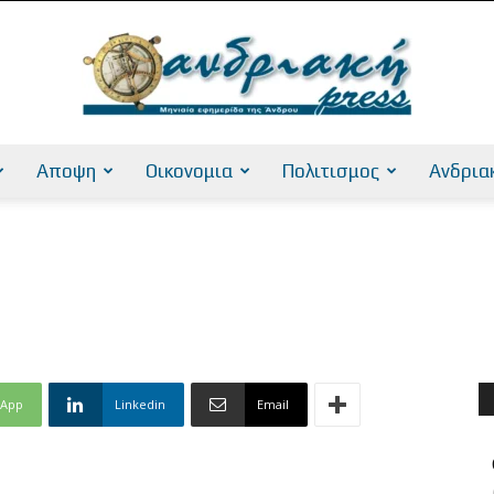
Αποψη
Οικονομια
Πολιτισμος
Ανδρια
AndriakiPress
sApp
Linkedin
Email