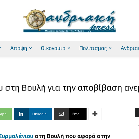
Αποψη
Οικονομια
Πολιτισμος
Ανδρια
AndriakiPress
 στη Βουλή για την αποβίβαση αν
sApp
Linkedin
Email
 Συρμαλένιου
στη Βουλή που αφορά στην