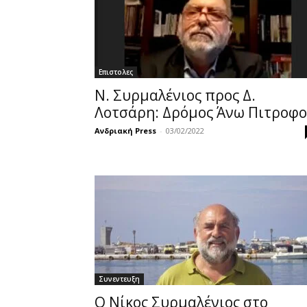
Επιστολες
Ν. Συρμαλένιος προς Δ.
Λοτσάρη: Δρόμος Άνω Πιτροφ
Ανδριακή Press
-
03/02/2022
Συνεντευξη
Ο Νίκος Συρμαλένιος στο