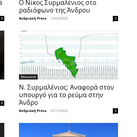
ά
Ο Νίκος Συρμαλένιος στο
ραδιόφωνο της Άνδρου
Ανδριακή Press
-
12/05/2023
0
0
Κοινωνια
Ν. Συρμαλένιος: Αναφορά στον
υπουργό για το ρεύμα στην
Άνδρο
0
Ανδριακή Press
-
01/11/2022
0