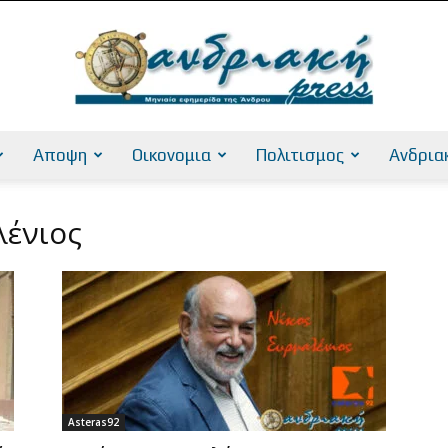
Αποψη
Οικονομια
Πολιτισμος
Ανδρια
AndriakiPress
λένιος
Asteras92