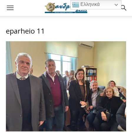
Ελληνικά
eparheio 11