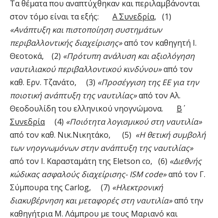
Τα θέματα που αναπτύχθηκαν και περιλαμβάνονται
στον τόμο είναι τα εξής:
Α΄ Συνεδρία
, (1)
«Ανάπτυξη και πιστοποίηση συστημάτων
περιβαλλοντικής διαχείρισης»
από τον καθηγητή Ι.
Θεοτοκά, (2)
«Πρότυπη ανάλυση και αξιολόγηση
ναυτιλιακού περιβαλλοντικού κινδύνου»
από τον
καθ. Ερν. Τζανάτο, (3)
«Προσέγγιση της ΕΕ για την
ποιοτική ανάπτυξη της ναυτιλίας»
από τον Αλ.
Θεοδουλίδη του ελληνικού νηογνώμονα.
Β΄
Συνεδρία
(4)
«Ποιότητα λογισμικού στη ναυτιλία»
από τον καθ. Νικ.Νικητάκο, (5)
«Η θετική συμβολή
των νηογνωμόνων στην ανάπτυξη της ναυτιλίας»
από τον Ι. Καρασταμάτη της Eletson co, (6)
«Διεθνής
κώδικας ασφαλούς διαχείρισης-
ISM
code
»
από τον Γ.
Σύμπουρα της Carlog, (7)
«Ηλεκτρονική
διακυβέρνηση και μεταφορές στη ναυτιλία»
από την
καθηγήτρια Μ. Λάμπρου με τους Μαριανό και