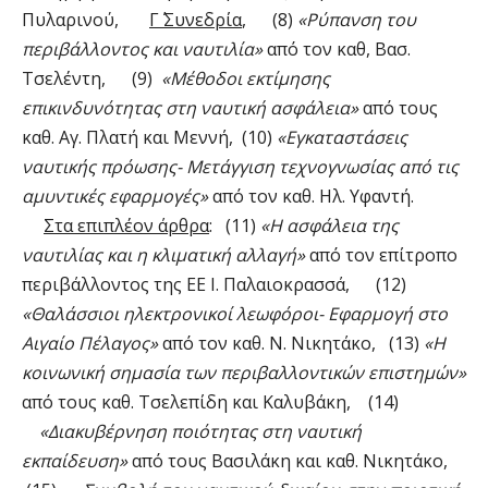
Πυλαρινού,
Γ΄ Συνεδρία
, (8)
«Ρύπανση του
περιβάλλοντος και ναυτιλία»
από τον καθ, Βασ.
Τσελέντη, (9)
«Μέθοδοι εκτίμησης
επικινδυνότητας στη ναυτική ασφάλεια»
από τους
καθ. Αγ. Πλατή και Μεννή, (10)
«Εγκαταστάσεις
ναυτικής πρόωσης- Μετάγγιση τεχνογνωσίας από τις
αμυντικές εφαρμογές»
από τον καθ. Ηλ. Υφαντή.
Στα επιπλέον άρθρα
: (11)
«Η ασφάλεια της
ναυτιλίας και η κλιματική αλλαγή»
από τον επίτροπο
περιβάλλοντος της ΕΕ Ι. Παλαιοκρασσά, (12)
«Θαλάσσιοι ηλεκτρονικοί λεωφόροι- Εφαρμογή στο
Αιγαίο Πέλαγος»
από τον καθ. Ν. Νικητάκο, (13)
«Η
κοινωνική σημασία των περιβαλλοντικών επιστημών»
από τους καθ. Τσελεπίδη και Καλυβάκη, (14)
«Διακυβέρνηση ποιότητας στη ναυτική
εκπαίδευση»
από τους Βασιλάκη και καθ. Νικητάκο,