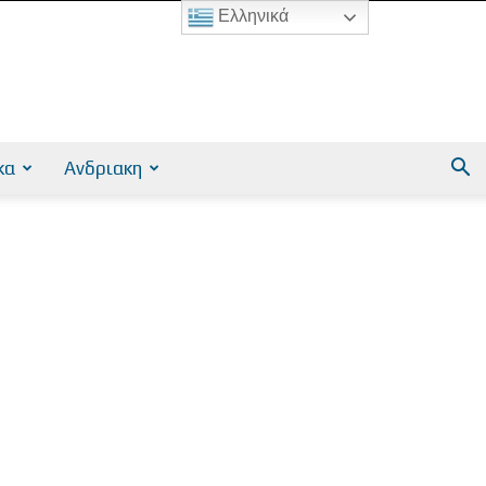
Ελληνικά
κα
Ανδριακη