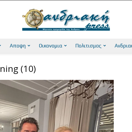
Αποψη
Οικονομια
Πολιτισμος
Ανδρια
AndriakiPress
ning (10)