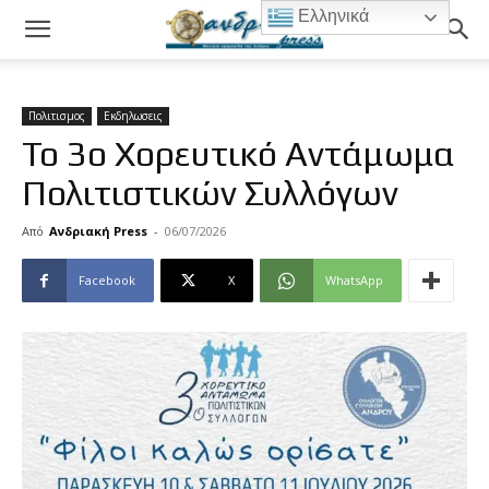
Ελληνικά
Πολιτισμος
Εκδηλωσεις
Το 3ο Χορευτικό Αντάμωμα
Πολιτιστικών Συλλόγων
Από
Ανδριακή Press
-
06/07/2026
Facebook
X
WhatsApp