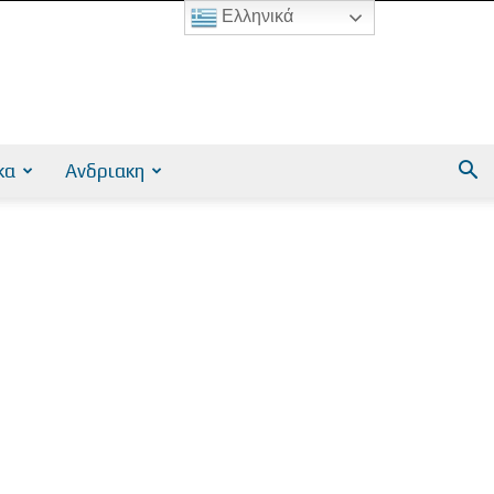
Ελληνικά
κα
Ανδριακη