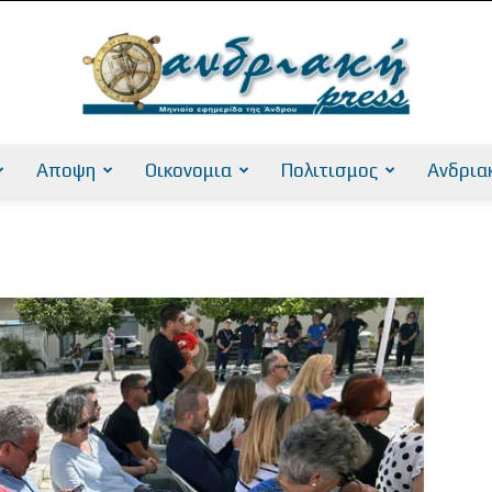
Αποψη
Οικονομια
Πολιτισμος
Ανδρια
AndriakiPress