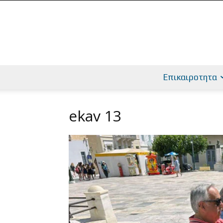
Επικαιροτητα
ekav 13