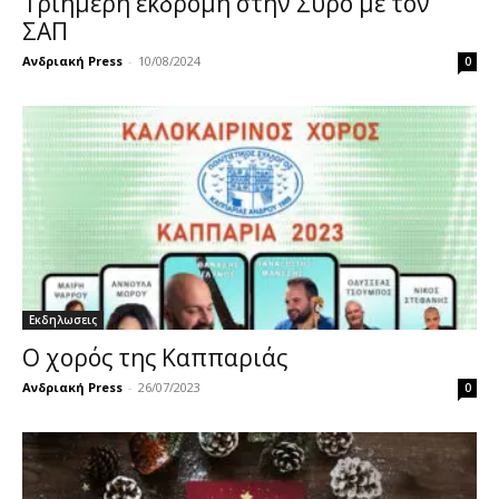
Τριήμερη εκδρομή στην Σύρο με τον
ΣΑΠ
Ανδριακή Press
-
10/08/2024
0
Εκδηλωσεις
Ο χορός της Καππαριάς
Ανδριακή Press
-
26/07/2023
0