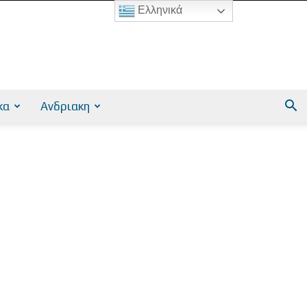
Ελληνικά
κα
Ανδριακη