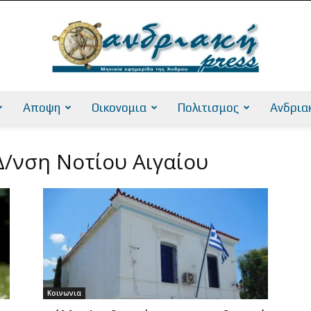
Αποψη
Οικονομια
Πολιτισμος
Ανδρια
AndriakiPress
Δ/νση Νοτίου Αιγαίου
Κοινωνια