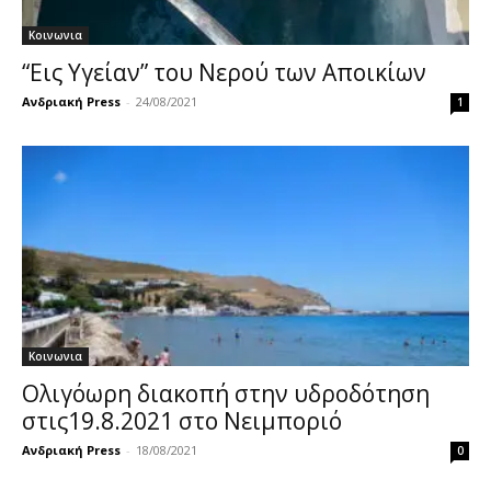
Κοινωνια
“Εις Υγείαν” του Νερού των Αποικίων
Ανδριακή Press
-
24/08/2021
1
Κοινωνια
Ολιγόωρη διακοπή στην υδροδότηση
στις19.8.2021 στο Νειμποριό
Ανδριακή Press
-
18/08/2021
0