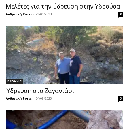
Μελέτες για την ύδρευση στην Υδρούσα
Ανδριακή Press
-
22/09/2023
0
Κοινωνια
Ύδρευση στο Ζαγανιάρι
Ανδριακή Press
-
04/08/2023
3