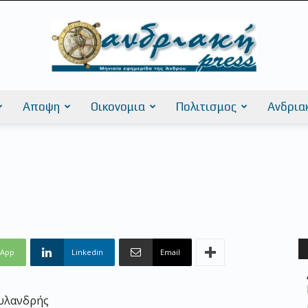
Αποψη
Οικονομια
Πολιτισμος
Ανδρια
AndriakiPress
sApp
Linkedin
Email
ουλανδρής