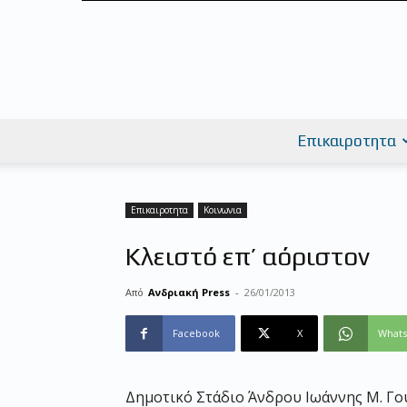
Επικαιροτητα
Επικαιροτητα
Κοινωνια
Κλειστό επ’ αόριστον
Από
Ανδριακή Press
-
26/01/2013
Facebook
X
What
Δημοτικό Στάδιο Άνδρου Ιωάννης Μ. Γ