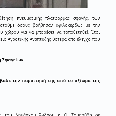
οθέτηση πνευματικής πλατφόρμας σφαγής, των
ιστούμε όσους βοήθησαν αφιλοκερδώς με την
ου χώρου για να μπορέσει να τοποθετηθεί. Έτσι
είο Αγροτικής Ανάπτυξης ύστερα απο έλεγχο που
η Σφαγείων
πέβαλε την παραίτησή της από το αξίωμα της
ση του Δημάρχου Άνδρου κ. Θ. Σουσούδη σε