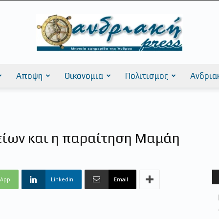
Αποψη
Οικονομια
Πολιτισμος
Ανδρια
AndriakiPress
ίων και η παραίτηση Μαμάη
sApp
Linkedin
Email