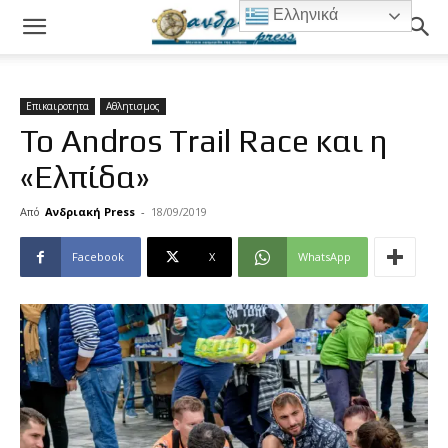
Ελληνικά
Επικαιροτητα
Αθλητισμος
Το Andros Trail Race και η
«Ελπίδα»
Από
Ανδριακή Press
-
18/09/2019
Facebook
X
WhatsApp