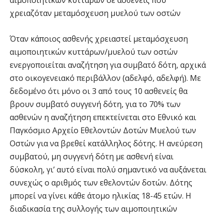
αιμοποιητικών κύτταρων σε ασθενείς που
χρειαζόταν μεταμόσχευση μυελού των οστών
Όταν κάποιος ασθενής χρειαστεί μεταμόσχευση
αιμοποιητικών κυττάρων/μυελού των οστών
ενεργοποιείται αναζήτηση για συμβατό δότη, αρχικά
στο οικογενειακό περιβάλλον (αδελφό, αδελφή). Με
δεδομένο ότι μόνο οι 3 από τους 10 ασθενείς θα
βρουν συμβατό συγγενή δότη, για το 70% των
ασθενών η αναζήτηση επεκτείνεται στο Εθνικό και
Παγκόσμιο Αρχείο Εθελοντών Δοτών Μυελού των
Οστών για να βρεθεί κατάλληλος δότης. Η ανεύρεση
συμβατού, μη συγγενή δότη με ασθενή είναι
δύσκολη, γι’ αυτό είναι πολύ σημαντικό να αυξάνεται
συνεχώς ο αριθμός των εθελοντών δοτών. Δότης
μπορεί να γίνει κάθε άτομο ηλικίας 18-45 ετών. Η
διαδικασία της συλλογής των αιμοποιητικών