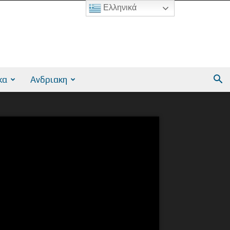
Ελληνικά
κα
Ανδριακη