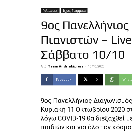
Πολιτισμος
Τεχνες-Γραμματα
9ος Πανελλήνιος
Πιανιστών – Live
Σάββατο 10/10
Από
Team Andriakipress
-
10/10/2020
Facebook
X
What
9ος Πανελλήνιος Διαγωνισμός
Κυριακή 11 Οκτωβρίου 2020 σ
λόγω COVID-19 θα διεξαχθεί μ
παιδιών και για όλο τον κόσμ