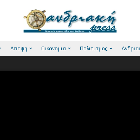
Αποψη
Οικονομια
Πολιτισμος
Ανδρια
AndriakiPress