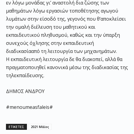
εν λόγω μονάδας γι’
αναστολή δια ζώσης των
μαθημάτων λόγω εργασιών τοποθέτησης αγωγού
λυμάτων στην είσοδ
ό της, γεγονός που
θ
’
αποκλείσει
την ομαλή διέλευση του μαθητικ
ού και
εκπαιδευτικού πληθυσμού, κ
αθώς και την ύπαρξη
συνεχ
ούς
όχλησης στην εκπαιδευτική
διαδικασία
από τη
λειτουργία των μηχανημάτων.
Η εκπαιδε
υτική λειτουργία δε θα διακοπεί,
αλλά θα
πραγματοποιηθεί κανονικά μέσω της διαδικασίας της
τηλεκπαίδευσης
.
ΔΗΜΟΣ ΑΝΔΡΟΥ
#
menoumeasfaleis
#
ΕΤΙΚΕΤΕΣ
2021 Μάϊος