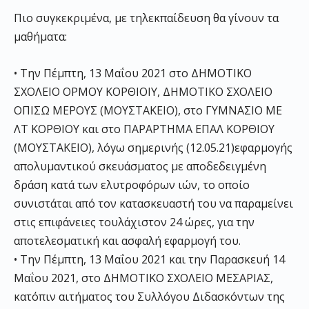
Πιο συγκεκριμένα,
με
τηλεκπαίδευση
θα γίνουν τα
μαθήματα
:
•
Την Πέμπτη,
13 Μαΐου 2021
στο ΔΗΜΟΤΙΚΟ
ΣΧΟΛΕΙΟ ΟΡΜΟΥ ΚΟΡΘΙΟΙΥ,
ΔΗΜΟΤΙΚΟ ΣΧΟΛΕΙΟ
ΟΠΙΣΩ ΜΕΡΟΥΣ (ΜΟΥΣΤΑΚΕΙΟ),
στο
ΓΥΜΝΑΣΙΟ
ΜΕ
ΛΤ ΚΟΡΘΙΟΥ και στο
ΠΑΡΑΡΤΗΜΑ
ΕΠΑΛ
ΚΟΡΘΙΟΥ
(
ΜΟΥΣΤΑΚΕΙΟ
),
λόγω σημερινής
(12.05.21)
εφαρμογής
απολυμαντικού σκευάσματος με αποδεδειγμένη
δράση κατά των
ελυτροφόρων
ιών, το οποίο
συνιστάται από τον κατασκευαστή του να παραμείνει
στις επιφάνειες τουλάχιστον 24 ώρες
,
για την
αποτελεσματική και ασφαλή εφαρμογή του.
•
Την Πέμπτη,
13 Μαΐου 2021
και την Παρασκευή 14
Μαΐου 2021, στο ΔΗΜΟΤΙΚΟ ΣΧΟΛΕΙΟ ΜΕΣΑΡΙΑΣ
,
κ
ατόπιν αιτήματος του Συλλόγου Διδασκόντων της