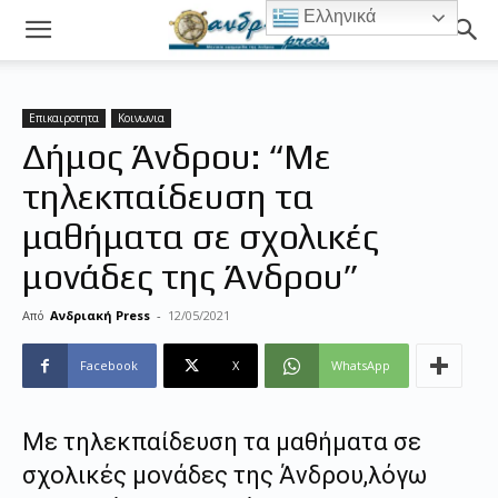
Ελληνικά
Επικαιροτητα
Κοινωνια
Δήμος Άνδρου: “Με
τηλεκπαίδευση τα
μαθήματα σε σχολικές
μονάδες της Άνδρου”
Από
Ανδριακή Press
-
12/05/2021
Facebook
X
WhatsApp
Με
τηλεκπαίδευση
τα μαθήματα σε
σχολικές μονάδες της
Άνδρου,
λόγω