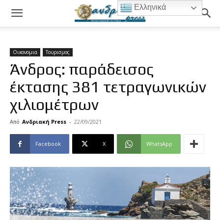
Ελληνικά
Οικονομια
Τουρισμος
Άνδρος: παράδεισος
έκτασης 381 τετραγωνικών
χιλιομέτρων
Από
Ανδριακή Press
-
22/09/2021
Facebook
X
WhatsApp