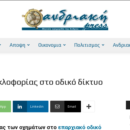
Αποψη
Οικονομια
Πολιτισμος
Ανδρια
AndriakiPress
κλοφορίας στο οδικό δίκτυο
sApp
Linkedin
Email
ίας των οχημάτων στο
επαρχιακό οδικό