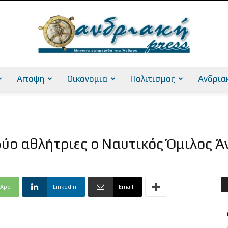
Αποψη
Οικονομια
Πολιτισμος
Ανδρια
AndriakiPress
 δύο αθλήτριες ο Ναυτικός Όμιλος 
sApp
Linkedin
Email