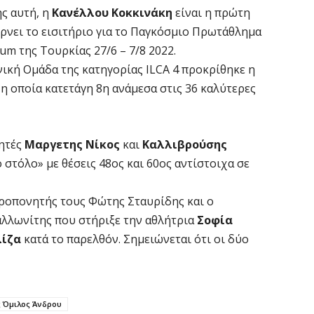
ης αυτή, η
Κανέλλου Κοκκινάκη
είναι η πρώτη
ρνει το εισιτήριο για το Παγκόσμιο Πρωτάθλημα
um της Τουρκίας 27/6 – 7/8 2022.
νική Ομάδα της κατηγορίας ILCA 4 προκρίθηκε η
, η οποία κατετάγη 8η ανάμεσα στις 36 καλύτερες
λητές
Μαργετης Νίκος
και
Καλλιβρούσης
στόλο» με θέσεις 48ος και 60ος αντίστοιχα σε
ροπονητής τους Φώτης Σταυρίδης και ο
λλωνίτης που στήριξε την αθλήτρια
Σοφία
λίζα
κατά το παρελθόν. Σημειώνεται ότι οι δύο
ς Όμιλος Άνδρου