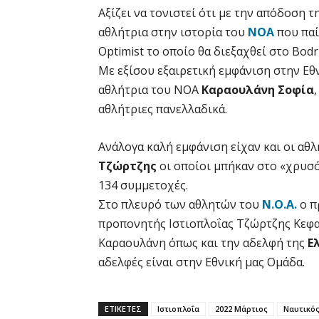
Αξίζει να τονιστεί ότι με την απόδοση τ
αθλήτρια στην ιστορία του
ΝΟΑ
που παί
Optimist το οποίο θα διεξαχθεί στο Bodr
Με εξίσου εξαιρετική εμφάνιση στην Εθ
αθλήτρια του ΝΟΑ
Καραουλάνη Σοφία
αθλήτριες πανελλαδικά.
Ανάλογα καλή εμφάνιση είχαν και οι αθ
Τζώρτζης
οι οποίοι μπήκαν στο «χρυσό 
134 συμμετοχές.
Στο πλευρό των αθλητών του
Ν.Ο.Α.
ο π
προπονητής Ιστιοπλοΐας Τζώρτζης Κεφα
Καραουλάνη όπως και την αδελφή της
Ε
αδελφές είναι στην Εθνική μας Ομάδα.
ΕΤΙΚΕΤΕΣ
Ιστιοπλοΐα
2022 Μάρτιος
Ναυτικό