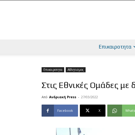
Επικαιροτητα
Επικαιροτητα
Αθλητισμος
Στις Εθνικές Ομάδες με
Από
Ανδριακή Press
-
27/03/2022
Facebook
X
What