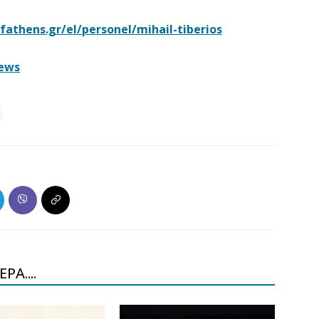
thens.gr/el/personel/mihail-tiberios
ews
ΡΑ....