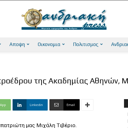
Αποψη
Οικονομια
Πολιτισμος
Ανδρια
AndriakiPress
προέδρου της Ακαδημίας Αθηνών, Μ
sApp
Linkedin
Email
υμπατριώτη μας Μιχάλη Τιβέριο.