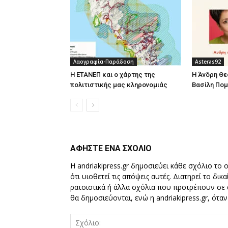
Λαογραφία-Παράδοση
Asteras92
Η ΕΤΑΝΕΠ και ο χάρτης της
Η Άνδρη Θε
πολιτιστικής μας κληρονομιάς
Βασίλη Πομ
ΑΦΗΣΤΕ ΕΝΑ ΣΧΟΛΙΟ
Η andriakipress.gr δημοσιεύει κάθε σχόλιο το 
ότι υιοθετεί τις απόψεις αυτές. Διατηρεί το δι
ρατσιστικά ή άλλα σχόλια που προτρέπουν σε ά
θα δημοσιεύονται, ενώ η andriakipress.gr, ότα