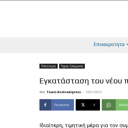
Επικαιροτητα
Πολιτισμος
Τεχνες-Γραμματα
Εγκατάσταση του νέου 
Από
Team Andriakipress
-
16/01/2025
Facebook
X
What
Ιδιαίτερη, τιμητική μέρα για τον σ