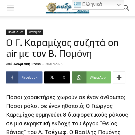
Ελληνικά
Πολιτισμος
Φεστιβάλ
Ο Γ. Καραμίχος συζητά on
air με τον Β. Πομόνη
Από
Ανδριακή Press
-
30/07/2025
Facebook
X
WhatsApp
Πόσοι χαρακτήρες χωρούν σε έναν άνθρωπο;
Πόσοι ρόλοι σε έναν ηθοποιό; Ο Γιώργος
Καραμίχος ερμηνεύει 8 διαφορετικούς ρόλους
σε μια εκρηκτική εκδοχή του έργου “Θείος
Βάνιας” του Α. Τσέχωφ. Ο Βασίλης Πομόνης