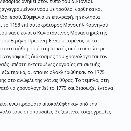
Μεσαριάς ανήκει στον τύπο του δικιόνιου
 εγγεγραμμένου ναού με τρούλο, νάρθηκα και
ίδα Ιερού. Σύμφωνα με επιγραφή, η εκκλησία
ι το 1158 επί αυτοκράτορος Μανουήλ Κομνηνού
 του ναού είναι ο Κωνσταντίνος Μοναστηριώτης
 του Ειρήνη Πρασίνη. Είναι κτισμένος με το
ειστο ισόδομο σύστημα εκτός από τα κατώτερα
τοιχογραφικός διάκοσμος του χρονολογείται τον
ναός υπέστη εκτεταμένες εργασίες επισκευής
ι εξωτερικά, οι οποίες ολοκληρώθηκαν το 1775
ής στο ανώφλι της νότιας θύρας. Το τέμπλο, στη
νατό να χρονολογηθεί το 1775 και διασώζει έντονα
μείο, ενώ πράσφατα αποκαλύφθηκαν από την
ολό τους οι σπουδαίες βυζαντινές τοιχογραφίες