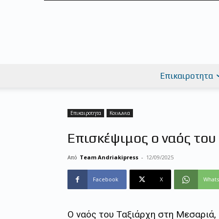
Επικαιροτητα
Επικαιροτητα
Κοινωνια
Επισκέψιμος ο ναός το
Από
Team Andriakipress
-
12/09/2025
Facebook
X
What
Ο
ναός του Ταξιάρχη στη Μεσαριά
,