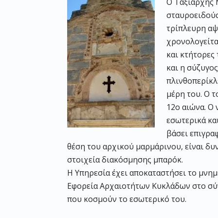
Ο Ταξιάρχης 
σταυροειδούς
τρίπλευρη αψ
χρονολογείτα
και κτήτορες
και η σύζυγος
πλινθοπερίκλ
μέρη του. Ο 
12ο αιώνα. Ο 
εσωτερικά κα
βάσει επιγραφ
θέση του αρχικού μαρμάρινου, είναι δυ
στοιχεία διακόσμησης μπαρόκ.
Η Υπηρεσία έχει αποκαταστήσει το μνη
Εφορεία Αρχαιοτήτων Κυκλάδων στο σύν
που κοσμούν το εσωτερικό του.