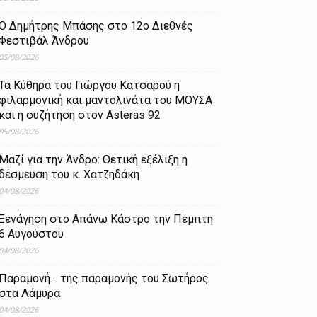
Ο Δημήτρης Μπάσης στο 12ο Διεθνές
Φεστιβάλ Άνδρου
05/08/2026
Τα Κύθηρα του Γιώργου Κατσαρού η
φιλαρμονική και μαντολινάτα του ΜΟΥΣΑ
και η συζήτηση στον Asteras 92
05/08/2026
Μαζί για την Άνδρο: Θετική εξέλιξη η
δέσμευση του κ. Χατζηδάκη
04/08/2026
Ξενάγηση στο Απάνω Κάστρο την Πέμπτη
6 Αυγούστου
04/08/2026
Παραμονή… της παραμονής του Σωτήρος
στα Λάμυρα
04/08/2026