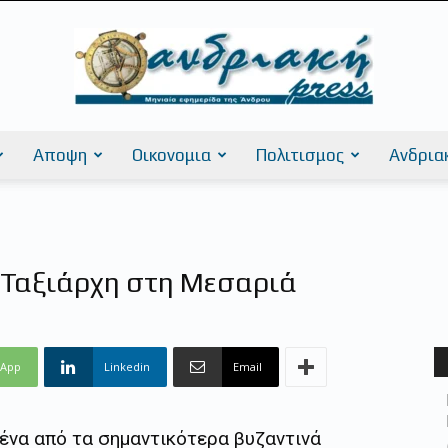
Αποψη
Οικονομια
Πολιτισμος
Ανδρια
AndriakiPress
υ Ταξιάρχη στη Μεσαριά
sApp
Linkedin
Email
 ένα από τα σημαντικότερα βυζαντινά