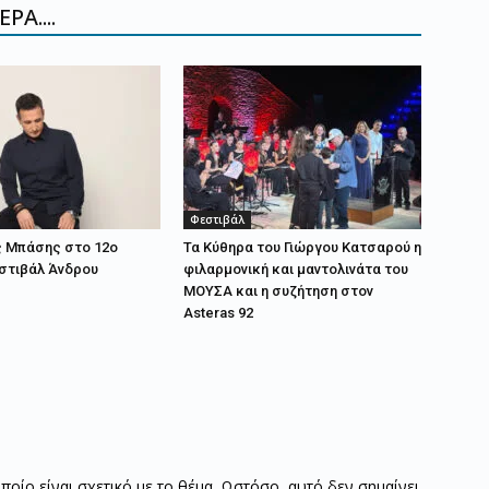
ΡΑ....
Φεστιβάλ
ς Μπάσης στο 12ο
Τα Κύθηρα του Γιώργου Κατσαρού η
στιβάλ Άνδρου
φιλαρμονική και μαντολινάτα του
ΜΟΥΣΑ και η συζήτηση στον
Asteras 92
οποίο είναι σχετικό με το θέμα. Ωστόσο, αυτό δεν σημαίνει