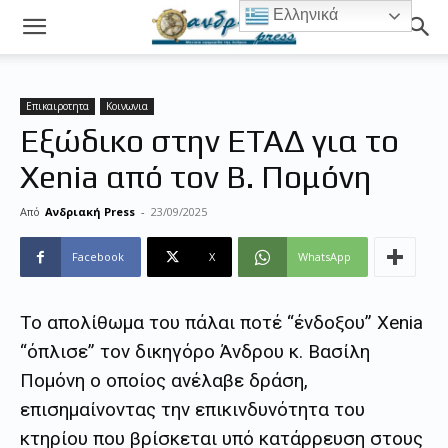
Ελληνικά
Επικαιροτητα
Κοινωνια
Εξώδικο στην ΕΤΑΔ για το
Xenia από τον Β. Πομόνη
Από
Ανδριακή Press
-
23/09/2025
Facebook
X
WhatsApp
Το απολίθωμα του πάλαι ποτέ “ένδοξου” Xenia
“όπλισε” τον δικηγόρο Άνδρου κ. Βασίλη
Πομόνη ο οποίος ανέλαβε δράση,
επισημαίνοντας την επικινδυνότητα του
κτηρίου που βρίσκεται υπό κατάρρευση στους