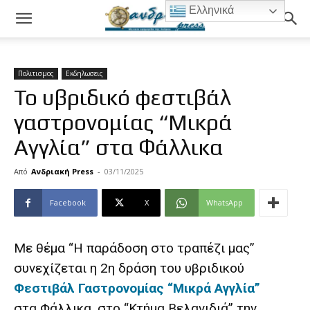
Ελληνικά
Πολιτισμος
Εκδηλωσεις
Το υβριδικό φεστιβάλ
γαστρονομίας “Μικρά
Αγγλία” στα Φάλλικα
Από
Ανδριακή Press
-
03/11/2025
Facebook
X
WhatsApp
Με θέμα “Η παράδοση στο τραπέζι μας”
συνεχίζεται η 2η δράση του υβριδικού
Φεστιβάλ Γαστρονομίας “Μικρά Αγγλία”
στα Φάλλικα, στο “Κτήμα Βελανιδιά” την