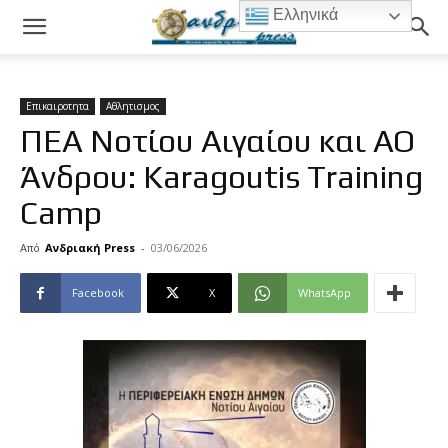
Ελληνικά
Επικαιροτητα
Αθλητισμος
ΠΕΑ Νοτίου Αιγαίου και ΑΟ
Άνδρου: Karagoutis Training
Camp
Από
Ανδριακή Press
-
03/06/2026
Facebook
X
WhatsApp