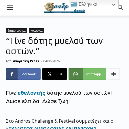
Ελληνικά
Επικαιροτητα
Κοινωνια
“Γίνε δότης μυελού των
οστών.”
Από
Ανδριακή Press
-
04/06/2026
Facebook
X
WhatsApp
Γίνε
εθελοντής
δότης μυελού των οστών!
Δώσε ελπίδα! Δώσε ζωή!
Στο Andros Challenge & Festival συμμετέχει και ο
*
ΣΥΛΛΟΓΟΣ ΑΙΜΟΔΟΣΙΑΣ ΚΑΙ ΠΑΡΟΧΗΣ